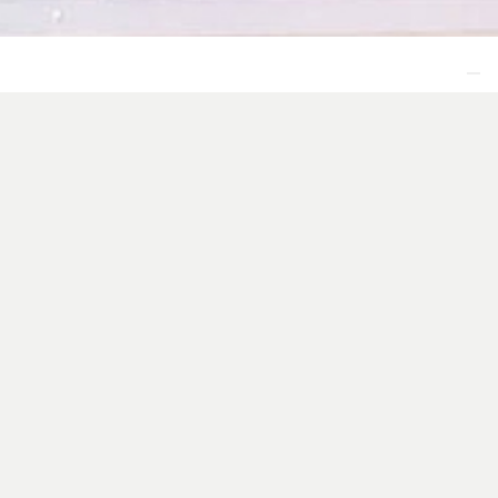
I nostri
appartamenti
Lo Sporting Hotel di Casalbordino mette a
disposizione dei propri ospiti anche tre appartamenti
di nuova costruzione, ideali per
prenotare da
Aprile a Ottobre
una vacanza esclusiva in una delle
località di mare più belle di tutta la costa.